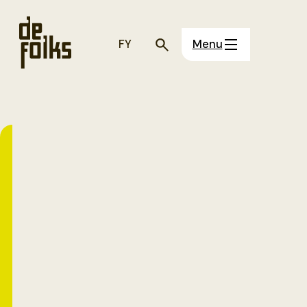
FY
Menu
Open
Atelier
Nieuw: Deze
winter
organiseren wij
een Open Atelier
voor iedereen die
graag creatief en