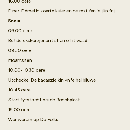
18.00 oere
Diner. Dêrnei in koarte kuier en de rest fan 'e jûn frij.
Snein:
06.00 oere
Betide ekskurzjenei it strân of it waad
09.30 oere
Moarnsiten
10.00-10.30 oere
Utchecke. De bagaazje kin yn 'e hal bliuwe
10.45 oere
Start fytstocht nei de Boschplaat
15.00 oere
Wer werom op De Folks