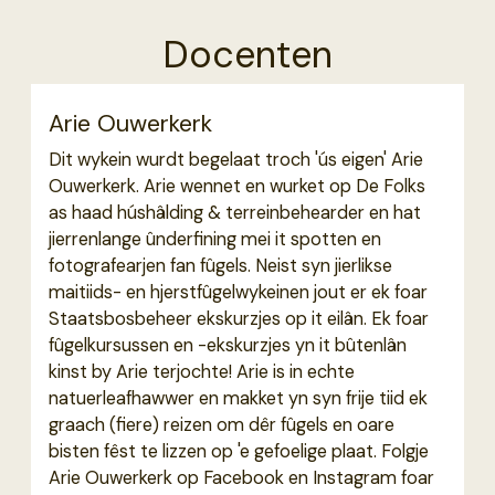
Docenten
Arie Ouwerkerk
Dit wykein wurdt begelaat troch 'ús eigen' Arie
Ouwerkerk. Arie wennet en wurket op De Folks
as haad húshâlding & terreinbehearder en hat
jierrenlange ûnderfining mei it spotten en
fotografearjen fan fûgels. Neist syn jierlikse
maitiids- en hjerstfûgelwykeinen jout er ek foar
Staatsbosbeheer ekskurzjes op it eilân. Ek foar
fûgelkursussen en -ekskurzjes yn it bûtenlân
kinst by Arie terjochte! Arie is in echte
natuerleafhawwer en makket yn syn frije tiid ek
graach (fiere) reizen om dêr fûgels en oare
bisten fêst te lizzen op 'e gefoelige plaat. Folgje
Arie Ouwerkerk op Facebook en Instagram foar