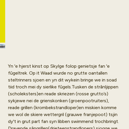
Waadgebiet!
Natuergids en
Boeke
fûgeltsjeman Arie
Nu boeken
Ouwerkerk nimt dy
mei!
Yn 'e hjerst kinst op Skylge folop genietsje fan 'e
fûgeltrek. Op it Waad wurde no grutte oantallen
steltrinners sjoen en yn dit wykein bringe we in soad
tiid troch mei dy sierlike fûgels.Tusken de strânljippen
(scholeksters)en reade skriezen (rosse grutto’s)
sykjewe nei de grienskonken (groenpootruiters),
reade grillen (krombekstrandloper)en miskien komme
we wol de skiere wettergril (grauwe franjepoot) tsjin
dy't in grut part fan syn libben swimmend trochbringt.
Dravende sângrillen(drieteenstrandlopers) sjogge we