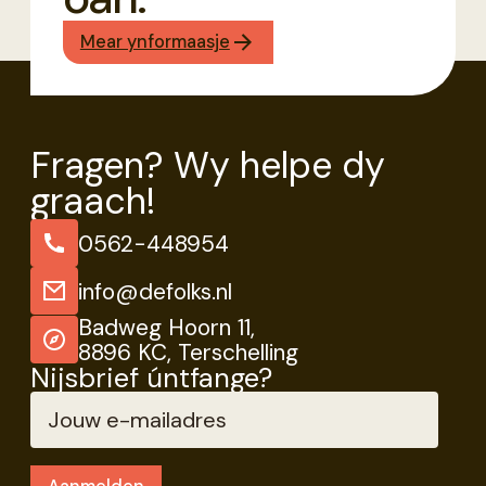
Mear ynformaasje
Fragen? Wy helpe dy
graach!
0562-448954
info@defolks.nl
Badweg Hoorn 11,
8896 KC, Terschelling
Nijsbrief úntfange?