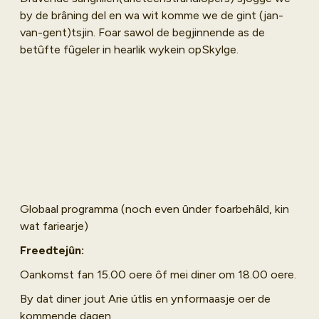
by de brâning del en wa wit komme we de gint (jan-
van-gent)tsjin. Foar sawol de begjinnende as de
betûfte fûgeler in hearlik wykein opSkylge.
Globaal programma (noch even ûnder foarbehâld, kin
wat fariearje)
Freedtejûn:
Oankomst fan 15.00 oere ôf mei diner om 18.00 oere.
By dat diner jout Arie útlis en ynformaasje oer de
kommende dagen.