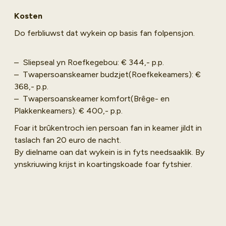
Kosten
Do ferbliuwst dat wykein op basis fan folpensjon.
– Sliepseal yn Roefkegebou: € 344,- p.p.
– Twapersoanskeamer budzjet(Roefkekeamers): €
368,- p.p.
– Twapersoanskeamer komfort(Brêge- en
Plakkenkeamers): € 400,- p.p.
Foar it brûkentroch ien persoan fan in keamer jildt in
taslach fan 20 euro de nacht.
By dielname oan dat wykein is in fyts needsaaklik. By
ynskriuwing krijst in koartingskoade foar fytshier.