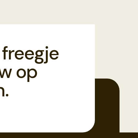
 freegje
uw op
.