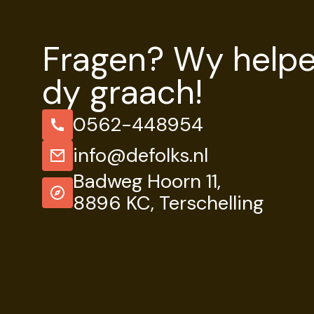
Fragen? Wy help
dy graach!
0562-448954
info@defolks.nl
Badweg Hoorn 11,
8896 KC, Terschelling