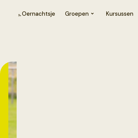
Oernachtsje
Groepen
Kursussen
5/10/2026
-
9/10/2026
Pensjoen
yn Sicht
11