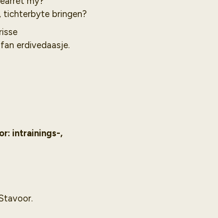
rearret my?
 tichterbyte bringen?
risse
 fan erdivedaasje.
: intrainings-,
Stavoor.