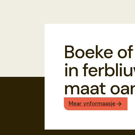
Boeke of
in ferbli
maat oan
Mear ynformaasje