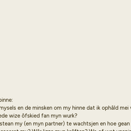
binne:
r mysels en de minsken om my hinne dat ik ophâld mei
oede wize ôfskied fan myn wurk?
 stean my (en myn partner) te wachtsjen en hoe gean