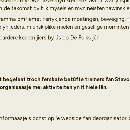
essearet my? Wêr lizze myn krêften? Wa of wat ynspi
 de takomst dy't ik mysels en myn neisten tawinskje,
gramma omfiemet ferrykjende moetingen, beweging, f
e ynlieders, mienskiplike mielen en gesellige mominten
ardere kearen jiers by ús op De Folks jûn.
begelaat troch ferskate betûfte trainers fan Stavoor
rganisaasje mei aktiviteiten yn it hiele lân.
nformaasje sjochst op 'e webside fan deorganisator: 