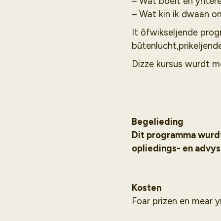
– Wat boeit en ynter
– Wat kin ik dwaan om
It ôfwikseljende pro
bûtenlucht,prikeljend
Dizze kursus wurdt me
Begelieding
Dit programma wurdt 
opliedings- en advyso
Kosten
Foar prizen en mear y