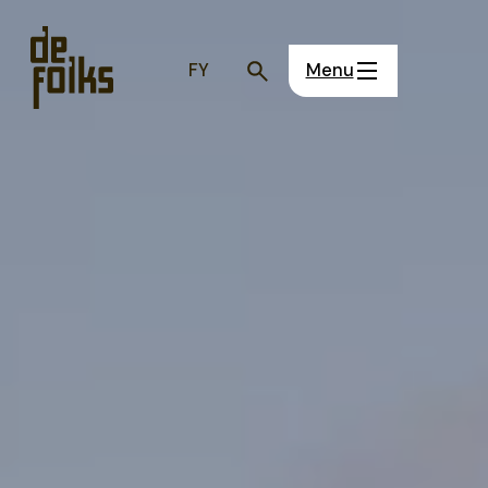
FY
Menu