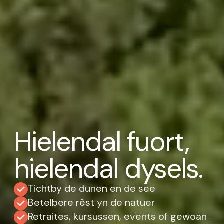
Hielendal fuort,
hielendal dysels.
Tichtby de dunen en de see
Betelbere rêst yn de natuer
Retraites, kursussen, events of gewoan sa