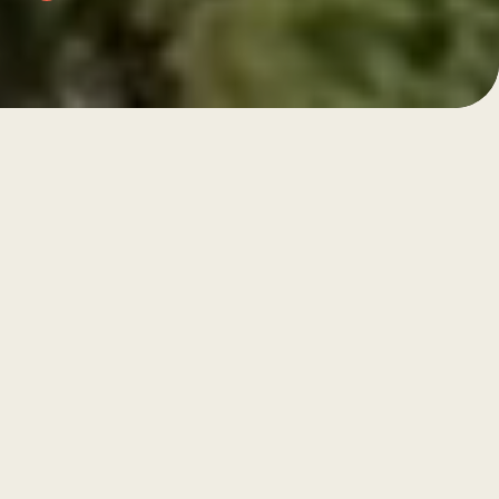
Wolkom by De Folks
Tiid foar neat en dat
is alles.
Midden yn de natuer fan Skylge fynst De Folks: in plak
dêr’t rêst, ienfâld en by inoar wêze sintraal steane.
Oernachtsje komfortabel, folgje ynspirearjende
workshops, ûntdek it eilân en moetsje nije minsken.
De perfekte lokaasje om op te laden en écht te
genietsjen.