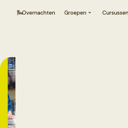
Overnachten
Groepen
Cursusse
Workshop
Speksteen