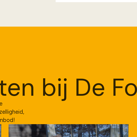
en bij De Fo
ze
lligheid,
anbod!