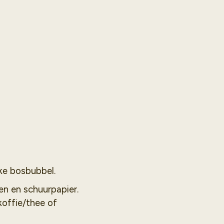
jke bosbubbel.
en en schuurpapier.
 koffie/thee of