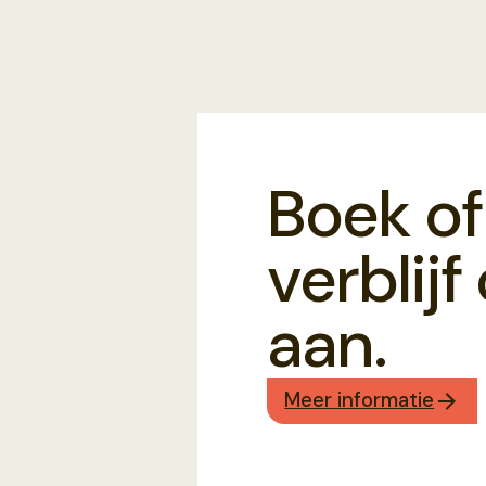
Boek of
verblij
aan.
Meer informatie