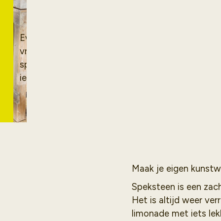
bewerken
Even iets heel anders doen met je kids,
vriend(en) of solo? Deze creatieve
speksteen workshop is er voor
iedereen!
Maak je eigen kunstwe
Speksteen is een zach
Het is altijd weer ver
limonade met iets lek