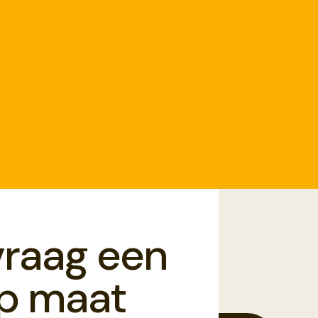
vraag een
op maat