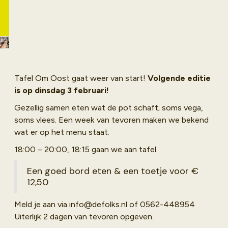
winterseizoen
breekt aan. Bij
De Folks gloeit
de kachel en
schuif je aan
voor een goed
gesprek en
Tafel Om Oost gaat weer van start!
Volgende editie
een goed bord
is op dinsdag 3 februari!
eten voor een
Gezellig samen eten wat de pot schaft; soms vega,
prikkie.
soms vlees. Een week van tevoren maken we bekend
wat er op het menu staat.
18:00 – 20:00, 18:15 gaan we aan tafel.
Een goed bord eten & een toetje voor €
12,50
Meld je aan via info@defolks.nl of 0562-448954
Uiterlijk 2 dagen van tevoren opgeven.