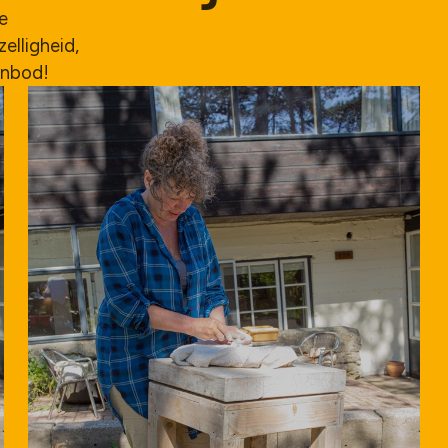
ze
lligheid,
anbod!