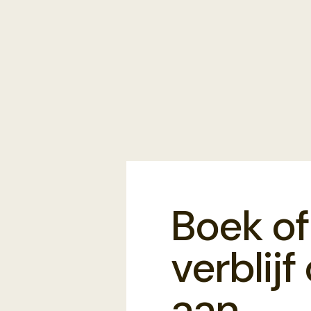
Boek of
verblij
aan.