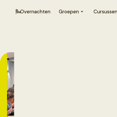
Overnachten
Groepen
Cursusse
Tafel
om