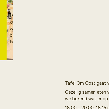
Oost!
De dagen worden
korter, het
winterseizoen
breekt aan. Bij De
Folks gloeit de
kachel en schuif je
aan voor een goed
gesprek en een
goed bord eten
voor een prikkie.
Tafel Om Oost gaat w
Gezellig samen eten 
we bekend wat er op 
18:00 – 20:00, 18:15 