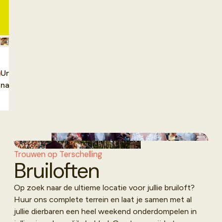
zee, is dit een plek om te
leren, vieren en samen te
zijn. Met een goede
keuken, fijne zalen en
het eiland als decor
denken we graag met je
Unieke
mee over een
Ruimte voor
natuurplek
programma dat past bij
ontspanning
jullie groep.
Trouwen op Terschelling
Bruiloften
Op zoek naar de ultieme locatie voor jullie bruiloft?
Huur ons complete terrein en laat je samen met al
jullie dierbaren een heel weekend onderdompelen in