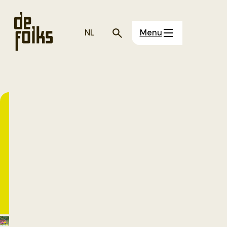
NL
Menu
Spoonk
presenteert
OHH...ALRIGHT
Een muziektheatervoorstelling