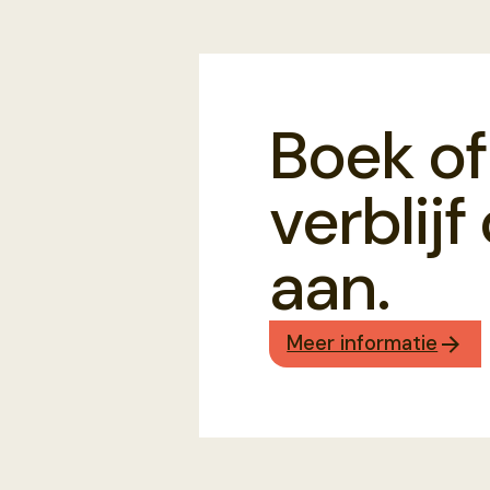
Boek of
verblij
aan.
Meer informatie