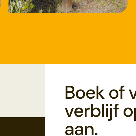
18/8/2026
Workshop
Speksteen bewerken
Boek of 
verblijf 
aan.