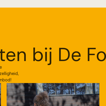
en bij De Fo
ze
lligheid,
anbod!