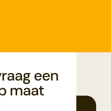
vraag een
op maat