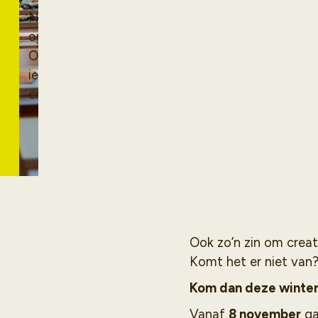
Nieuw: Deze winter
organiseren wij een
Open Atelier voor
iedereen die graag
creatief en kunstzinnig
bezig wil zijn!
Ook zo’n zin om creati
Komt het er niet van?
Kom dan deze winter 
Vanaf
8 november
ga