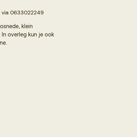
en via 0633022249
osnede, klein
In overleg kun je ook
ne.