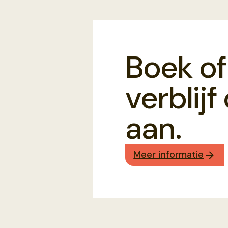
Boek of
verblij
aan.
Meer informatie