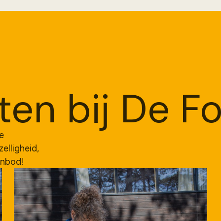
en bij De Fo
ze
lligheid,
anbod!