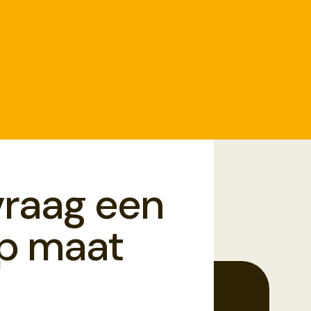
vraag een
op maat