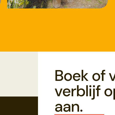
18/8/2026
Workshop
Speksteen bewerken
Boek of 
verblijf 
aan.