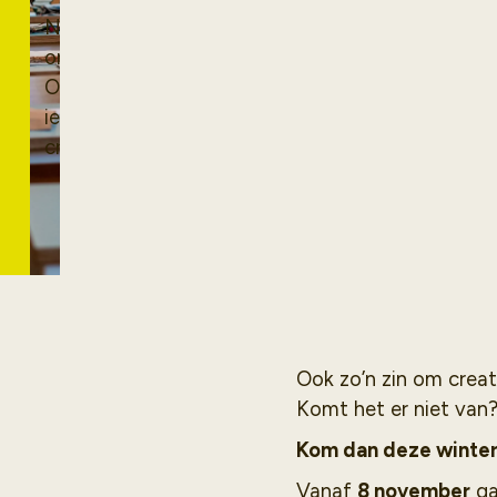
Nieuw: Deze winter
organiseren wij een
Open Atelier voor
iedereen die graag
creatief en kunstzinnig
bezig wil zijn!
Ook zo’n zin om creati
Komt het er niet van?
Kom dan deze winter 
Vanaf
8 november
ga