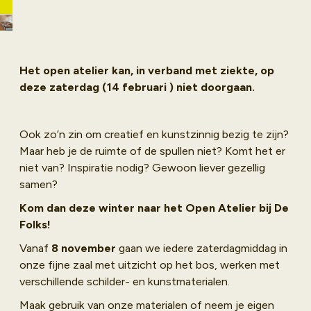
Deze winter
organiseren wij
een Open Atelier
voor iedereen die
Het open atelier kan, in verband met ziekte, op
graag creatief en
deze zaterdag (14 februari ) niet doorgaan.
kunstzinnig bezig
wil zijn!
Ook zo’n zin om creatief en kunstzinnig bezig te zijn?
Maar heb je de ruimte of de spullen niet? Komt het er
niet van? Inspiratie nodig? Gewoon liever gezellig
samen?
Kom dan deze winter naar het Open Atelier bij De
Folks!
Vanaf
8 november
gaan we iedere zaterdagmiddag in
onze fijne zaal met uitzicht op het bos, werken met
verschillende schilder- en kunstmaterialen.
Maak gebruik van onze materialen of neem je eigen