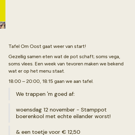
winterseizoen
breekt aan. Bij
De Folks gloeit
de kachel en
schuif je aan
voor een goed
gesprek en
Tafel Om Oost gaat weer van start!
een goed bord
Gezellig samen eten wat de pot schaft; soms vega,
eten voor een
soms vlees. Een week van tevoren maken we bekend
prikkie.
wat er op het menu staat.
18:00 – 20:00, 18:15 gaan we aan tafel.
We trappen 'm goed af:
woensdag 12 november - Stamppot
boerenkool met echte eilander worst!
& een toetje voor € 12,50