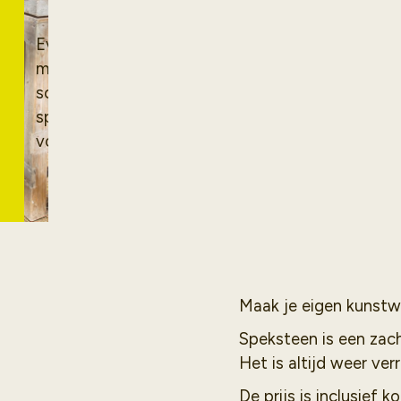
bewerken
Even iets heel anders doen
met je kids, vriend(en) of
solo? Deze creatieve
speksteen workshop is er
voor iedereen!
Maak je eigen kunstwe
Speksteen is een zach
Het is altijd weer ve
De prijs is inclusief 