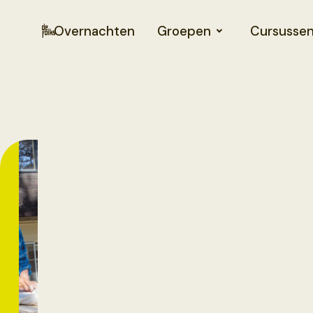
Overnachten
Groepen
Cursusse
7/7/2026
-
7/7/2026
Workshop
Speksteen