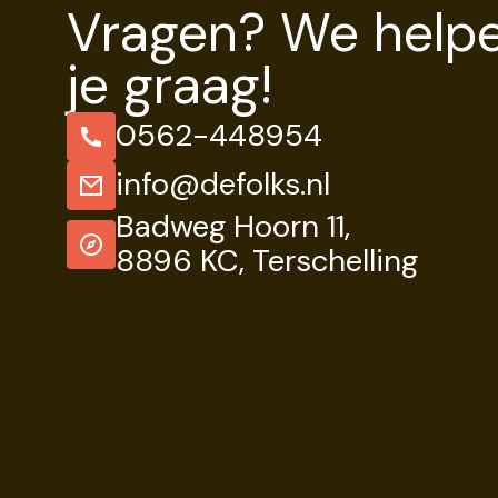
Vragen? We help
je graag!
0562-448954
info@defolks.nl
Badweg Hoorn 11,
8896 KC, Terschelling