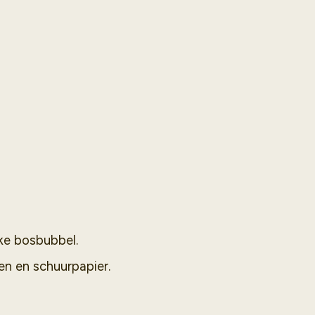
jke bosbubbel.
en en schuurpapier.