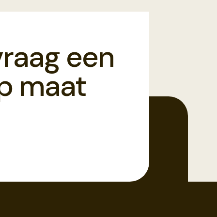
vraag een
op maat