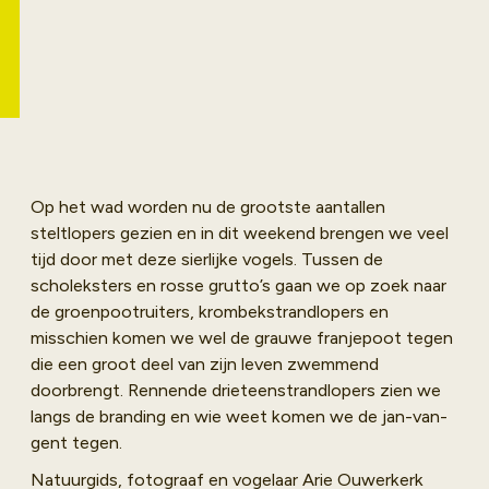
het Werelderfgoed
de Waddenzee is er
Nu boeken
voor zowel de
beginnende als
gevorderde
vogelkijker veel te
beleven, beluisteren
Op het wad worden nu de grootste aantallen
en fotograferen
steltlopers gezien en in dit weekend brengen we veel
tijdens dit heerlijke
tijd door met deze sierlijke vogels. Tussen de
weekend.
scholeksters en rosse grutto’s gaan we op zoek naar
de groenpootruiters, krombekstrandlopers en
misschien komen we wel de grauwe franjepoot tegen
die een groot deel van zijn leven zwemmend
doorbrengt. Rennende drieteenstrandlopers zien we
langs de branding en wie weet komen we de jan-van-
gent tegen.
Natuurgids, fotograaf en vogelaar Arie Ouwerkerk