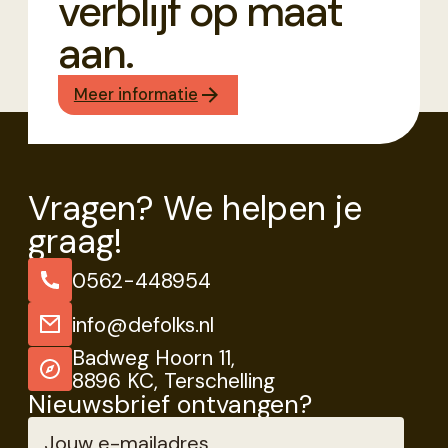
verblijf op maat
aan.
Meer informatie
Vragen? We helpen je
graag!
0562-448954
info@defolks.nl
Badweg Hoorn 11,
8896 KC, Terschelling
Nieuwsbrief ontvangen?