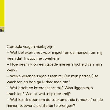
voor jou persoonlijk.
Pensioen markeert
Nu boeken
het einde van
betaald werk en het
begin van een
nieuwe levensfase.
Onze cursus
Centrale vragen hierbij zijn:
Pensioen in Zicht
– Wat betekent het voor mijzelf en de mensen om mij
bereidt je zorgvuldig
heen dat ik stop met werken?
voor op deze nieuwe
– Hoe neem ik op een goede manier afscheid van mijn
periode. Samen met
werk?
generatiegenoten
– Welke veranderingen staan mij (en mijn partner) te
sta jij (en je partner)
wachten en hoe ga ik daar mee om?
stil bij deze
– Wat boeit en interesseert mij? Waar liggen mijn
verandering.
krachten? Wie of wat inspireert mij?
– Wat kan ik doen om de toekomst die ik mezelf en de
mijnen toewens dichterbij te brengen?